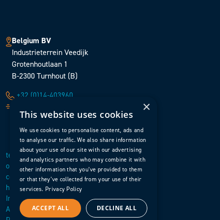
Belgium BV
Industrieterrein Veedijk
Grotenhoutlaan 1
B-2300 Turnhout (B)
+32 (0)14-403960
×
sales@surfacetreatment.be
This website uses cookies
We use cookies to personalise content, ads and
to analyse our traffic. We also share information
about your use of our site with our advertising
terug naar boven
and analytics partners who may combine it with
open het menu
other information that you’ve provided to them
contact
or that they’ve collected from your use of their
homepagina
services.
Privacy Policy
Inkoop Voorwaarden
ACCEPT ALL
DECLINE ALL
Algemene Voorwaarden