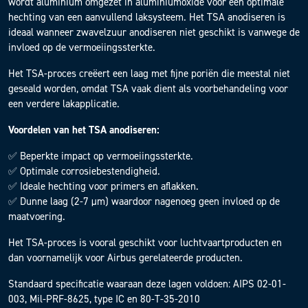
wordt aluminium omgezet in aluminiumoxide voor een optimale
hechting van een aanvullend laksysteem. Het TSA anodiseren is
ideaal wanneer zwavelzuur anodiseren niet geschikt is vanwege de
invloed op de vermoeiingssterkte.
Het TSA-proces creëert een laag met fijne poriën die meestal niet
geseald worden, omdat TSA vaak dient als voorbehandeling voor
een verdere lakapplicatie.
Voordelen van het TSA anodiseren:
✅ Beperkte impact op vermoeiingssterkte.
✅ Optimale corrosiebestendigheid.
✅ Ideale hechting voor primers en aflakken.
✅ Dunne laag (2-7 µm) waardoor nagenoeg geen invloed op de
maatvoering.
Het TSA-proces is vooral geschikt voor luchtvaartproducten en
dan voornamelijk voor Airbus gerelateerde producten.
Standaard specificatie waaraan deze lagen voldoen: AIPS 02-01-
003, Mil-PRF-8625, type IC en 80-T-35-2010