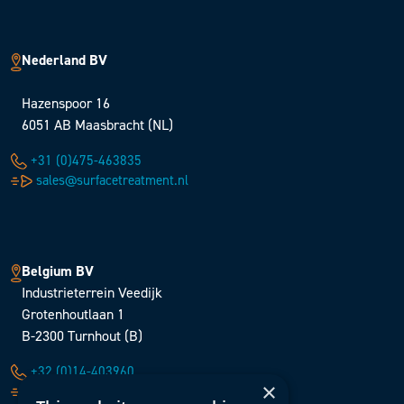
Nederland BV
Hazenspoor 16
6051 AB Maasbracht (NL)
+31 (0)475-463835
sales@surfacetreatment.nl
Belgium BV
Industrieterrein Veedijk
Grotenhoutlaan 1
B-2300 Turnhout (B)
+32 (0)14-403960
×
sales@surfacetreatment.be