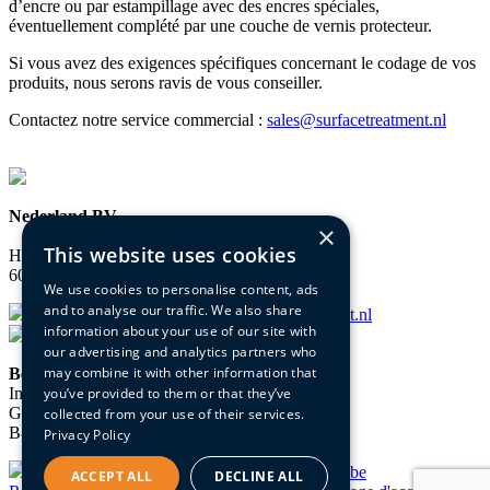
d’encre ou par estampillage avec des encres spéciales,
éventuellement complété par une couche de vernis protecteur.
Si vous avez des exigences spécifiques concernant le codage de vos
produits, nous serons ravis de vous conseiller.
Contactez notre service commercial :
sales@surfacetreatment.nl
Nederland BV
×
This website uses cookies
Hazenspoor 16
6051 AB Maasbracht (NL)
We use cookies to personalise content, ads
and to analyse our traffic. We also share
+31 (0)475-463835
sales@surfacetreatment.nl
information about your use of our site with
our advertising and analytics partners who
may combine it with other information that
Belgium BV
Industrieterrein Veedijk
you’ve provided to them or that they’ve
Grotenhoutlaan 1
collected from your use of their services.
B-2300 Turnhout (B)
Privacy Policy
+32 (0)14-403960
sales@surfacetreatment.be
ACCEPT ALL
DECLINE ALL