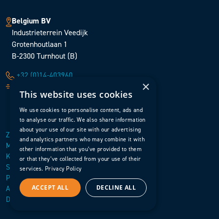
Belgium BV
Industrieterrein Veedijk
Grotenhoutlaan 1
B-2300 Turnhout (B)
+32 (0)14-403960
×
sales@surfacetreatment.be
This website uses cookies
We use cookies to personalise content, ads and
to analyse our traffic. We also share information
about your use of our site with our advertising
Zurück nach oben
and analytics partners who may combine it with
Menü öffnen
other information that you’ve provided to them
Kontakt
or that they’ve collected from your use of their
Startseite
services.
Privacy Policy
Purchasing Standard Terms and Conditions
ACCEPT ALL
DECLINE ALL
Allgemeine Geschäftsbedingungen
Datenschutzerklärung