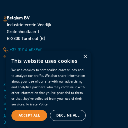
Belgium BV
Industrieterrein Veedijk
Grotenhoutlaan 1
B-2300 Turnhout (B)
+32 (0)14-403960
×
sales@surfacetreatment.be
This website uses cookies
We use cookies to personalise content, ads and
to analyse our traffic. We also share information
about your use of our site with our advertising
Zurück nach oben
and analytics partners who may combine it with
Menü öffnen
other information that you’ve provided to them
Kontakt
or that they’ve collected from your use of their
Startseite
services.
Privacy Policy
Purchasing Standard Terms and Conditions
ACCEPT ALL
DECLINE ALL
Allgemeine Geschäftsbedingungen
Datenschutzerklärung